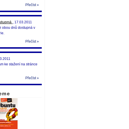
Přečíst »
ostupná
, 17.03.2011
 z obou dnů dostupná v
ie.
Přečíst »
03.2011
ám ke stažení na stránce
Přečíst »
eme