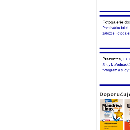
Fotogalerie d
První várka fotek
záložce Fotogaler
Prezentce
, 13.
Slidy k přednášk
"Program a slidy"
Doporučuj