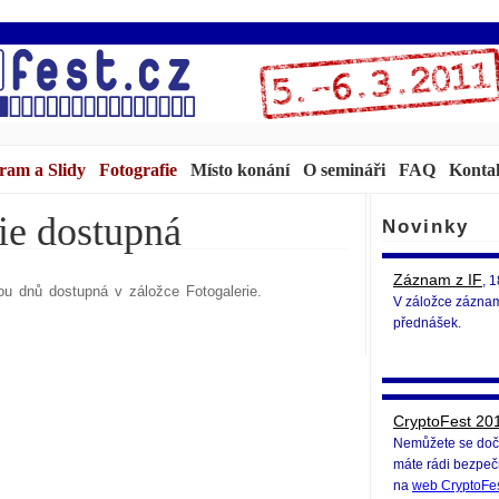
ram a Slidy
Fotografie
Místo konání
O semináři
FAQ
Konta
ie dostupná
Novinky
Záznam z IF
, 
ou dnů dostupná v záložce Fotogalerie.
V záložce záznam
přednášek.
CryptoFest 20
Nemůžete se dočka
máte rádi bezpeč
na
web CryptoFe