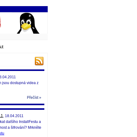
kt
18.04.2011
 jsou dostupná videa z
Přečíst »
11
, 18.04.2011
t dalšího InstallFestu a
nost a šifrování? Mrkněte
stu